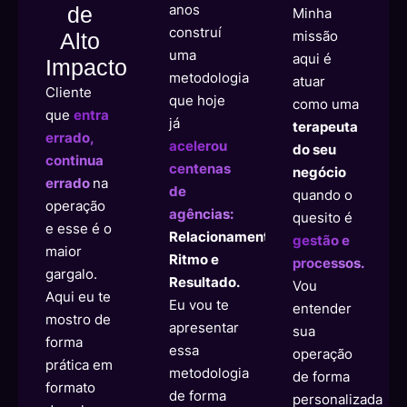
anos
de
Minha
construí
missão
Alto
uma
aqui é
Impacto
metodologia
atuar
Cliente
que hoje
como uma
que
entra
já
terapeuta
errado,
acelerou
do seu
continua
centenas
negócio
errado
na
de
quando o
operação
agências:
quesito é
e esse é o
Relacionamento,
gestão e
maior
Ritmo e
processos.
gargalo.
Resultado.
Vou
Aqui eu te
Eu vou te
entender
mostro de
apresentar
sua
forma
essa
operação
prática em
metodologia
de forma
formato
de forma
personalizada