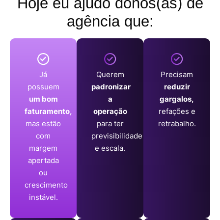
Hoje eu
ajudo donos(as) de
agência
que:
Já
Querem
Precisam
possuem
padronizar
reduzir
um bom
a
gargalos,
faturamento,
operação
refações e
mas estão
para ter
retrabalho.
com
previsibilidade
margem
e escala.
apertada
ou
crescimento
instável.