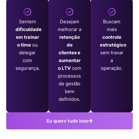
Sentem
Desejam
Buscam
dificuldade
melhorar a
mais
em treinar
retenção
controle
o time
ou
de
estratégico
delegar
clientes e
sem travar
com
aumentar
a
segurança.
o LTV
com
operação.
processos
de gestão
bem
definidos.
Eu quero tudo isso