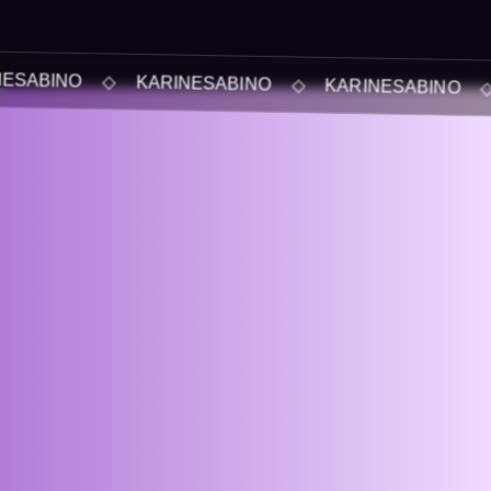
Esse livro é um manual direto, prático e sem
romantização, feito para quem quer profissionalizar
O ◇ KARINESABINO ◇ KARINESABINO ◇ KARIN
a gestão da sua agência e sair do modo improviso.
Compartilhamos os bastidores, aprendizados e
estruturas que realmente funcionam no dia a dia
desde cultura, processos, atendimento até modelos
de crescimento e visão de longo prazo.
ara sua
Quero saber mais