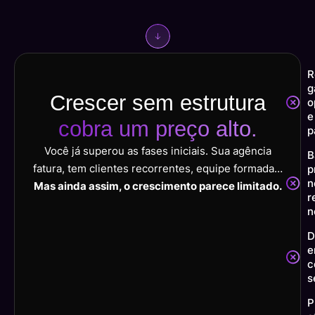
R
g
Crescer sem estrutura
o
e
cobra um preço alto.
p
Você já superou as fases iniciais. Sua agência
B
fatura, tem clientes recorrentes, equipe formada…
p
n
Mas ainda assim, o crescimento parece limitado.
r
n
D
e
c
s
P