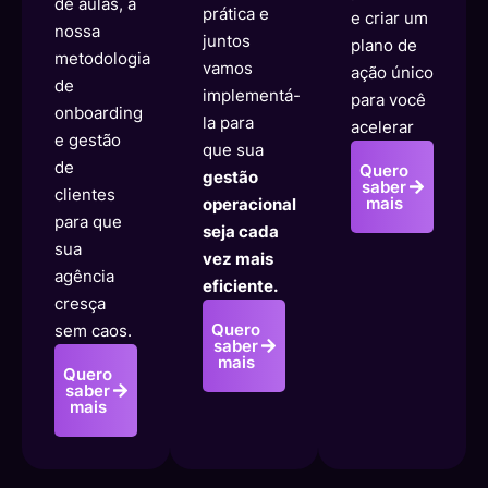
de aulas, a
prática e
e criar um
nossa
juntos
plano de
metodologia
vamos
ação único
de
implementá-
para você
onboarding
la para
acelerar
e gestão
que sua
de
Quero
gestão
saber
clientes
mais
operacional
para que
seja cada
sua
vez mais
agência
eficiente.
cresça
Quero
sem caos.
saber
mais
Quero
saber
mais