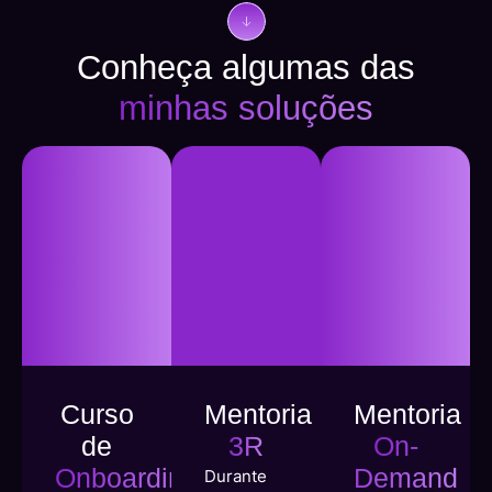
Conheça algumas das
minhas soluções
Curso
Mentoria
Mentoria
de
3R
On-
Onboarding
Demand
Durante